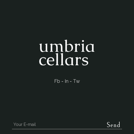
Fb
-
In
-
Tw