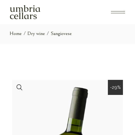
Skip
to
the
content
Home
Dry wine
Sangiovese
-29%