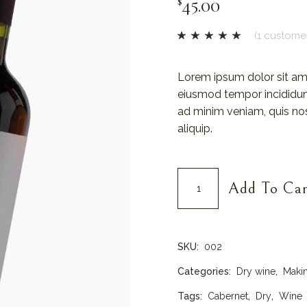
45.00
$
(
1
customer
Lorem ipsum dolor sit ame
eiusmod tempor incididun
ad minim veniam, quis nost
aliquip.
Cabernet Sauvignon quantity
Add To Car
SKU:
002
Categories:
Dry wine
,
Maki
Tags:
Cabernet
,
Dry
,
Wine