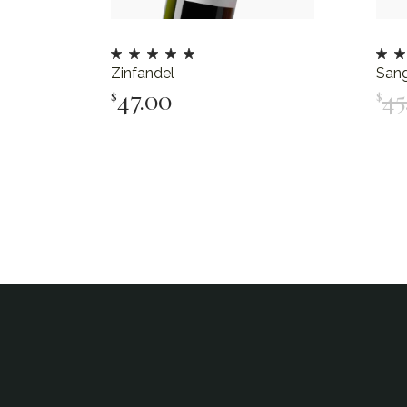
Zinfandel
San
47.00
45
$
$
Add To Cart