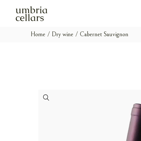
Skip
to
the
content
Home
Dry wine
Cabernet Sauvignon