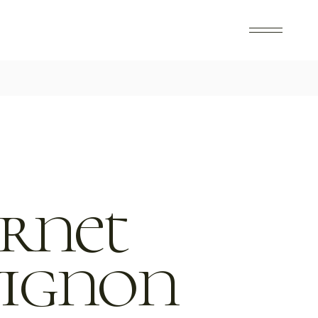
rnet
vignon