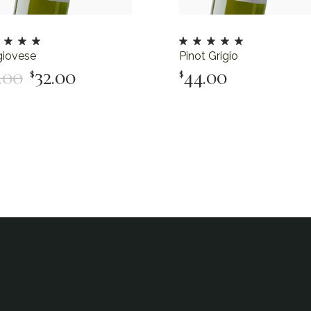
giovese
Pinot Grigio
.00
32.00
44.00
$
$
Add To Cart