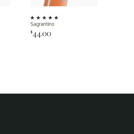
Sagrantino
44.00
$
Add To Cart
Add To Cart