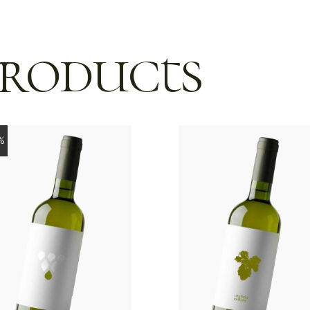
products
%