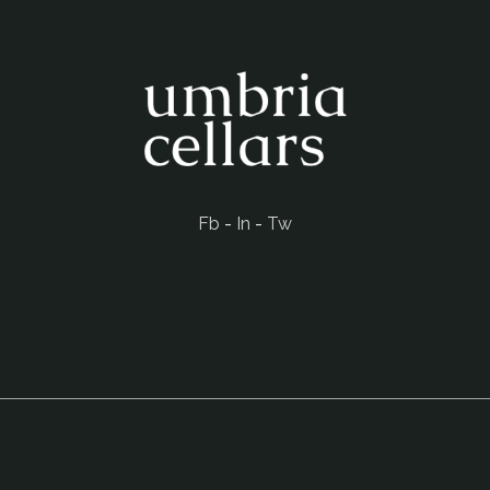
Fb
-
In
-
Tw