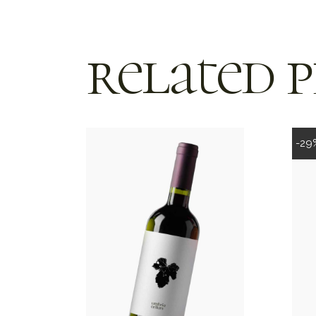
related 
-29